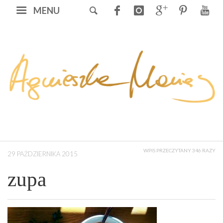
MENU
WPIS PRZECZYTANY 346 RAZY
29 PAŹDZIERNIKA 2015
zupa