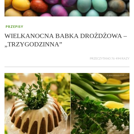
PRZEPISY
WIELKANOCNA BABKA DROŻDŻOWA –
„TRZYGODZINNA”
PRZECZYTANO 76 494 RAZY