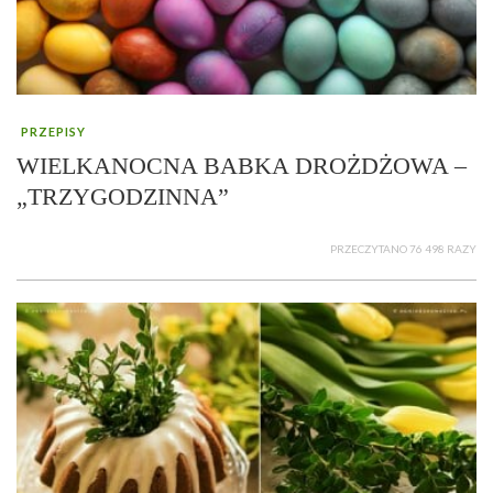
PRZEPISY
WIELKANOCNA BABKA DROŻDŻOWA –
„TRZYGODZINNA”
PRZECZYTANO 76 498 RAZY