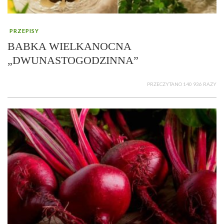
PRZEPISY
BABKA WIELKANOCNA
„DWUNASTOGODZINNA”
PRZECZYTANO 140 936 RAZY