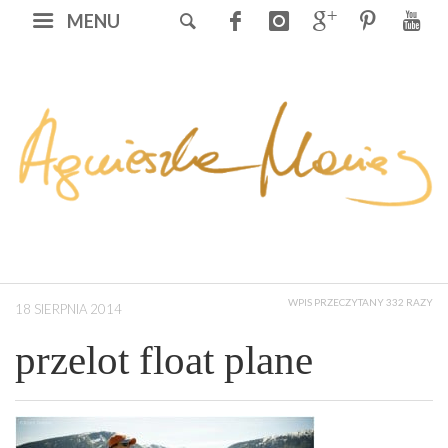
MENU
WPIS PRZECZYTANY 332 RAZY
18 SIERPNIA 2014
przelot float plane