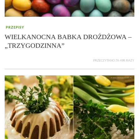
PRZEPISY
WIELKANOCNA BABKA DROŻDŻOWA –
„TRZYGODZINNA”
PRZECZYTANO 76 498 RAZY