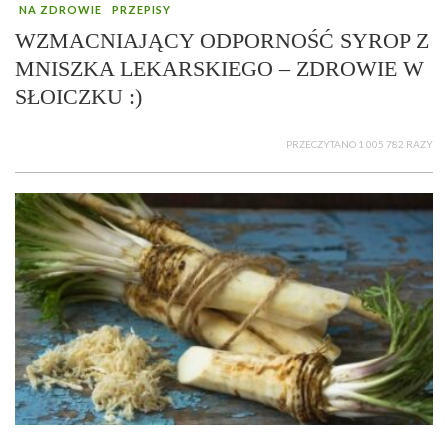
NA ZDROWIE
PRZEPISY
WZMACNIAJĄCY ODPORNOŚĆ SYROP Z
MNISZKA LEKARSKIEGO – ZDROWIE W
SŁOICZKU :)
PRZECZYTANO 1 005 782 RAZY