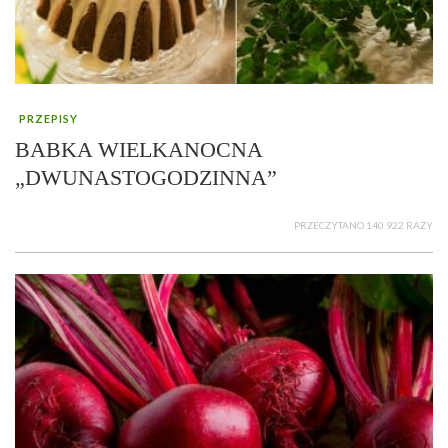
PRZEPISY
BABKA WIELKANOCNA
„DWUNASTOGODZINNA”
PRZECZYTANO 140 922 RAZY