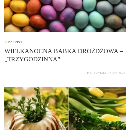
PRZEPISY
WIELKANOCNA BABKA DROŻDŻOWA –
„TRZYGODZINNA”
PRZECZYTANO 76 494 RAZY