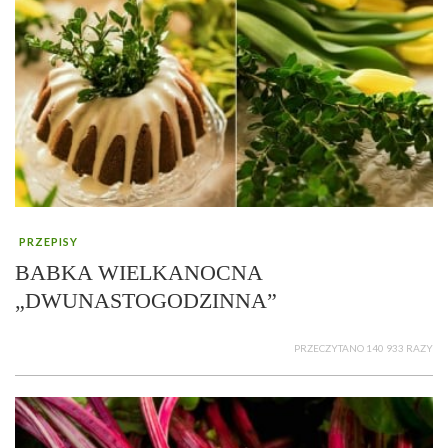
PRZEPISY
BABKA WIELKANOCNA
„DWUNASTOGODZINNA”
PRZECZYTANO 140 933 RAZY