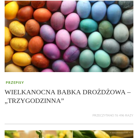
PRZEPISY
WIELKANOCNA BABKA DROŻDŻOWA –
„TRZYGODZINNA”
PRZECZYTANO 76 496 RAZY