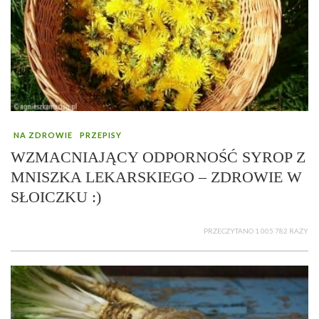
NA ZDROWIE
PRZEPISY
WZMACNIAJĄCY ODPORNOŚĆ SYROP Z
MNISZKA LEKARSKIEGO – ZDROWIE W
SŁOICZKU :)
PRZECZYTANO 1 005 782 RAZY