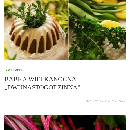
PRZEPISY
BABKA WIELKANOCNA
„DWUNASTOGODZINNA”
PRZECZYTANO 140 936 RAZY