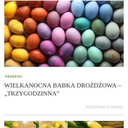
PRZEPISY
WIELKANOCNA BABKA DROŻDŻOWA –
„TRZYGODZINNA”
PRZECZYTANO 76 498 RAZY