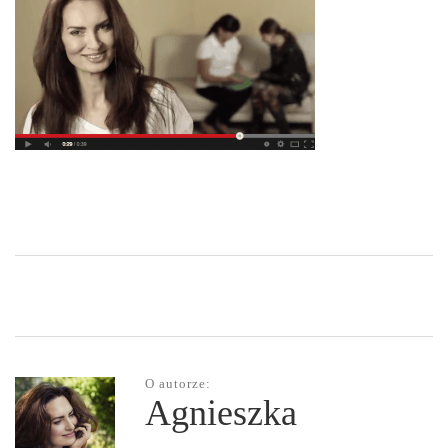
O autorze:
Agnieszka