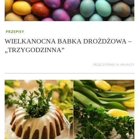
PRZEPISY
WIELKANOCNA BABKA DROŻDŻOWA –
„TRZYGODZINNA”
PRZECZYTANO 76 496 RAZY