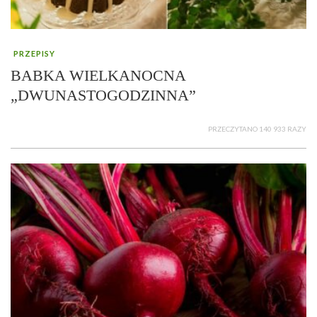
PRZEPISY
BABKA WIELKANOCNA
„DWUNASTOGODZINNA”
PRZECZYTANO 140 933 RAZY