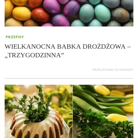
PRZEPISY
WIELKANOCNA BABKA DROŻDŻOWA –
„TRZYGODZINNA”
PRZECZYTANO 76 494 RAZY