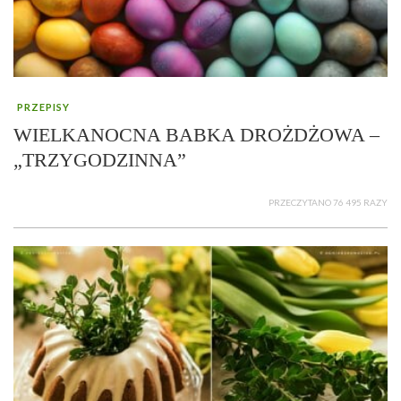
PRZEPISY
WIELKANOCNA BABKA DROŻDŻOWA –
„TRZYGODZINNA”
PRZECZYTANO 76 495 RAZY