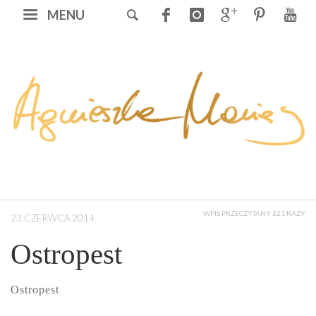
MENU
WPIS PRZECZYTANY 321 RAZY
23 CZERWCA 2014
Ostropest
Ostropest