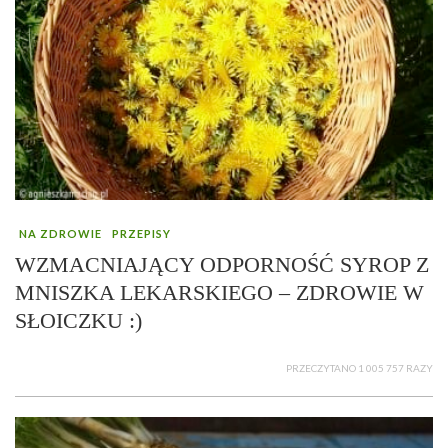
NA ZDROWIE
PRZEPISY
WZMACNIAJĄCY ODPORNOŚĆ SYROP Z
MNISZKA LEKARSKIEGO – ZDROWIE W
SŁOICZKU :)
PRZECZYTANO 1 005 757 RAZY