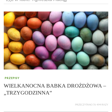
PRZEPISY
WIELKANOCNA BABKA DROŻDŻOWA –
„TRZYGODZINNA”
PRZECZYTANO 76 494 RAZY