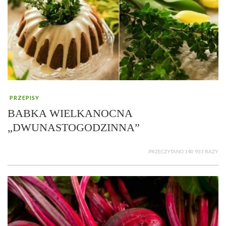
PRZEPISY
BABKA WIELKANOCNA
„DWUNASTOGODZINNA”
PRZECZYTANO 140 933 RAZY