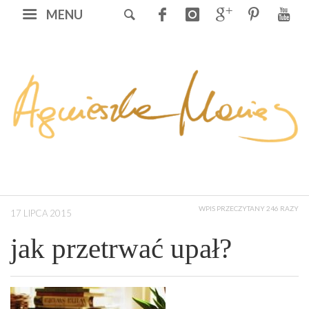
MENU
WPIS PRZECZYTANY 246 RAZY
17 LIPCA 2015
jak przetrwać upał?