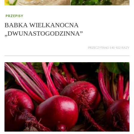
PRZEPISY
BABKA WIELKANOCNA
„DWUNASTOGODZINNA”
PRZECZYTANO 140 922 RAZY