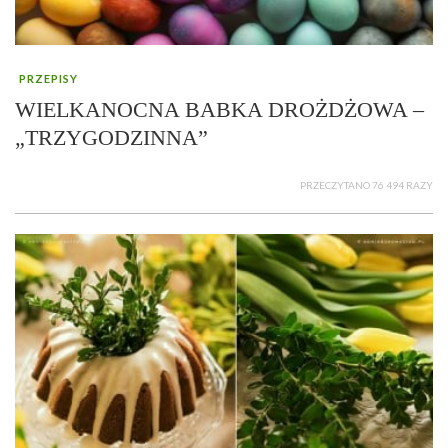
PRZEPISY
WIELKANOCNA BABKA DROŻDŻOWA –
„TRZYGODZINNA”
PRZECZYTANO 76 494 RAZY