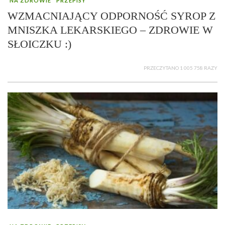
NA ZDROWIE
PRZEPISY
WZMACNIAJĄCY ODPORNOŚĆ SYROP Z
MNISZKA LEKARSKIEGO – ZDROWIE W
SŁOICZKU :)
PRZECZYTANO 1 005 758 RAZY