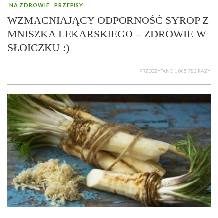
NA ZDROWIE
PRZEPISY
WZMACNIAJĄCY ODPORNOŚĆ SYROP Z
MNISZKA LEKARSKIEGO – ZDROWIE W
SŁOICZKU :)
PRZECZYTANO 1 005 782 RAZY