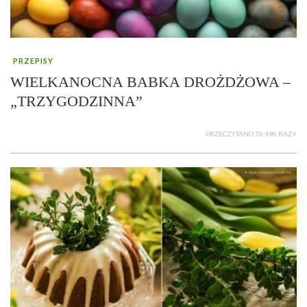
PRZEPISY
WIELKANOCNA BABKA DROŻDŻOWA –
„TRZYGODZINNA”
PRZECZYTANO 76 498 RAZY