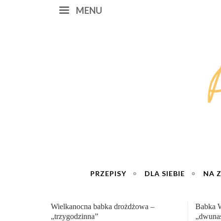
MENU
PRZEPISY
DLA SIEBIE
NA 
wa –
Babka Wielkanocna
Genial
„dwunastogodzinna”
roboty