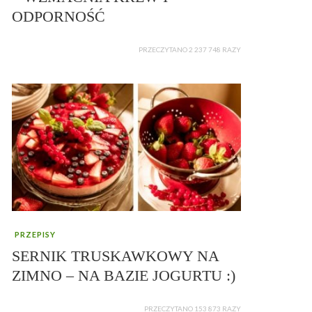
ODPORNOŚĆ
PRZECZYTANO 2 237 748 RAZY
PRZEPISY
SERNIK TRUSKAWKOWY NA
ZIMNO – NA BAZIE JOGURTU :)
PRZECZYTANO 153 873 RAZY