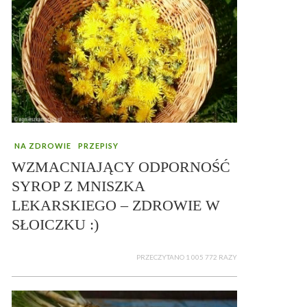
NA ZDROWIE
PRZEPISY
WZMACNIAJĄCY ODPORNOŚĆ
SYROP Z MNISZKA
LEKARSKIEGO – ZDROWIE W
SŁOICZKU :)
PRZECZYTANO 1 005 772 RAZY