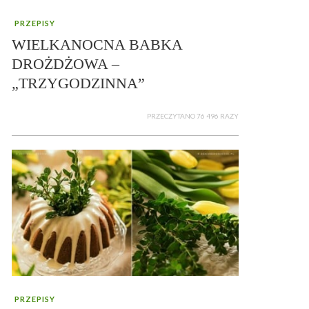
PRZEPISY
WIELKANOCNA BABKA
DROŻDŻOWA –
„TRZYGODZINNA”
PRZECZYTANO 76 496 RAZY
PRZEPISY