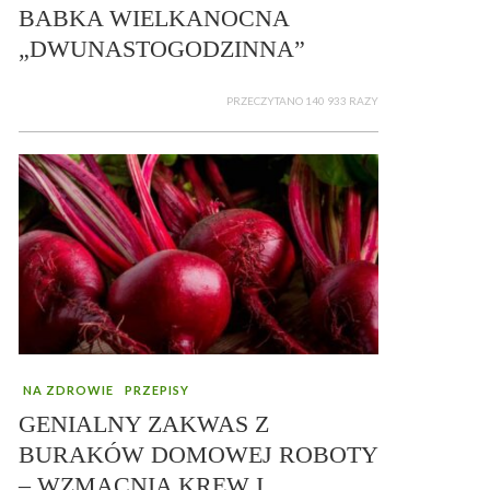
BABKA WIELKANOCNA
„DWUNASTOGODZINNA”
PRZECZYTANO 140 933 RAZY
NA ZDROWIE
PRZEPISY
GENIALNY ZAKWAS Z
BURAKÓW DOMOWEJ ROBOTY
– WZMACNIA KREW I