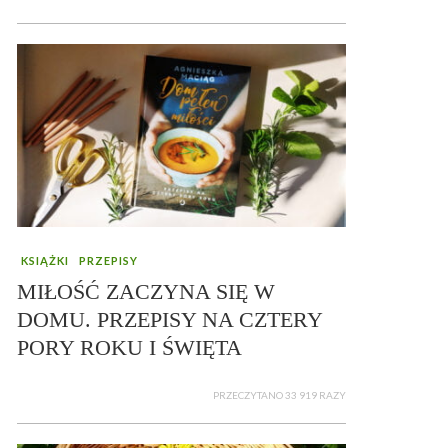
KSIĄŻKI
PRZEPISY
MIŁOŚĆ ZACZYNA SIĘ W
DOMU. PRZEPISY NA CZTERY
PORY ROKU I ŚWIĘTA
PRZECZYTANO 33 919 RAZY