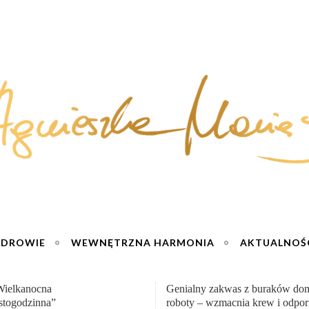
ZDROWIE
WEWNĘTRZNA HARMONIA
AKTUALNOŚ
ny zakwas z buraków domowej
„Przemiana” Podróż do siły i wo
 – wzmacnia krew i odporność