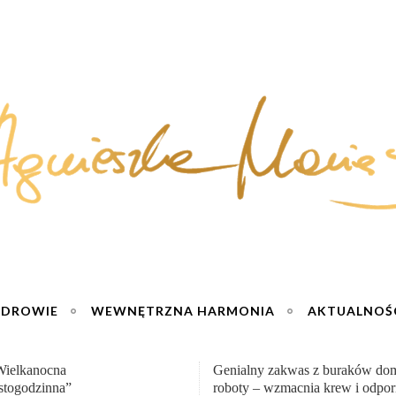
ZDROWIE
WEWNĘTRZNA HARMONIA
AKTUALNOŚ
y zakwas z buraków domowej
„Przemiana” Podróż do siły i wol
– wzmacnia krew i odporność