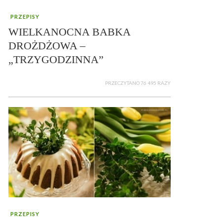
PRZEPISY
WIELKANOCNA BABKA
DROŻDŻOWA –
„TRZYGODZINNA”
PRZECZYTANO 76 495 RAZY
PRZEPISY