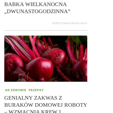
BABKA WIELKANOCNA
„DWUNASTOGODZINNA”
PRZECZYTANO 140 931 RAZY
NA ZDROWIE
PRZEPISY
GENIALNY ZAKWAS Z
BURAKÓW DOMOWEJ ROBOTY
– WZMACNIA KREW I