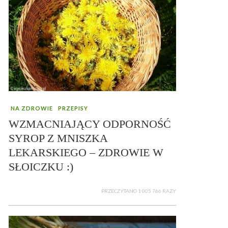
NA ZDROWIE
PRZEPISY
WZMACNIAJĄCY ODPORNOŚĆ
SYROP Z MNISZKA
LEKARSKIEGO – ZDROWIE W
SŁOICZKU :)
PRZECZYTANO 1 005 766 RAZY