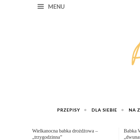
MENU
PRZEPISY
DLA SIEBIE
NA 
Babka Wielkanocna
Genialn
„dwunastogodzinna”
roboty 