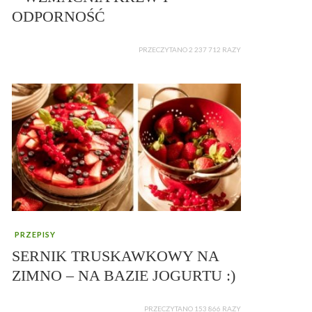
ODPORNOŚĆ
PRZECZYTANO 2 237 712 RAZY
PRZEPISY
SERNIK TRUSKAWKOWY NA
ZIMNO – NA BAZIE JOGURTU :)
PRZECZYTANO 153 866 RAZY