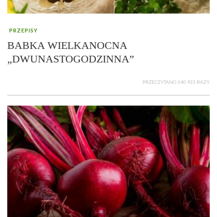
PRZEPISY
BABKA WIELKANOCNA
„DWUNASTOGODZINNA”
PRZECZYTANO 140 933 RAZY