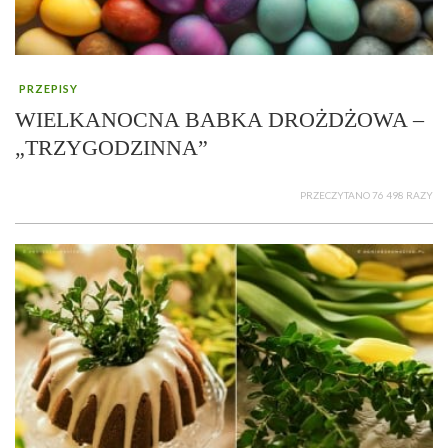
PRZEPISY
WIELKANOCNA BABKA DROŻDŻOWA –
„TRZYGODZINNA”
PRZECZYTANO 76 498 RAZY