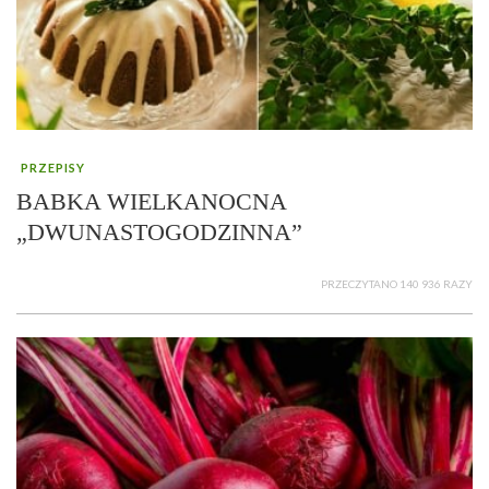
PRZEPISY
BABKA WIELKANOCNA
„DWUNASTOGODZINNA”
PRZECZYTANO 140 936 RAZY