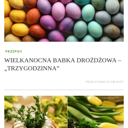
PRZEPISY
WIELKANOCNA BABKA DROŻDŻOWA –
„TRZYGODZINNA”
PRZECZYTANO 76 498 RAZY