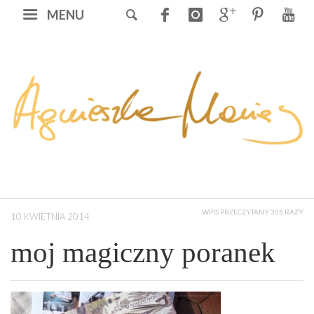
MENU
WPIS PRZECZYTANY 355 RAZY
10 KWIETNIA 2014
moj magiczny poranek