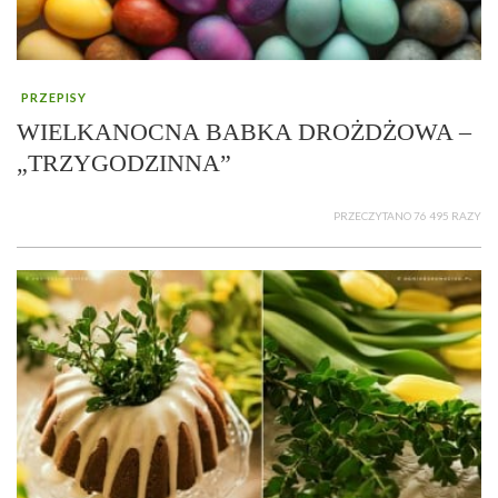
PRZEPISY
WIELKANOCNA BABKA DROŻDŻOWA –
„TRZYGODZINNA”
PRZECZYTANO 76 495 RAZY