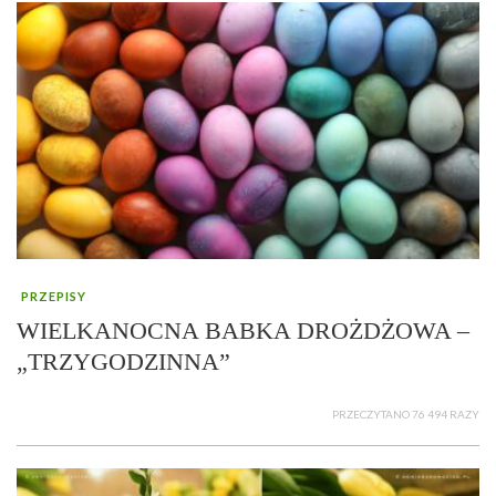
PRZEPISY
WIELKANOCNA BABKA DROŻDŻOWA –
„TRZYGODZINNA”
PRZECZYTANO 76 494 RAZY