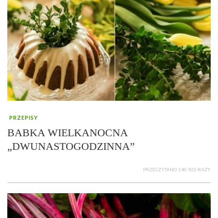
PRZEPISY
BABKA WIELKANOCNA
„DWUNASTOGODZINNA”
PRZECZYTANO 140 922 RAZY