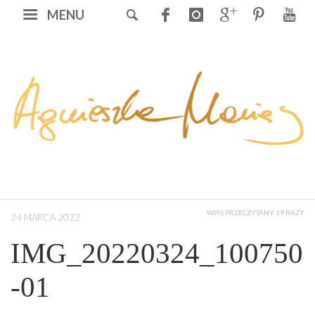
MENU
WPIS PRZECZYTANY 19 RAZY
24 MARCA 2022
IMG_20220324_100750
-01