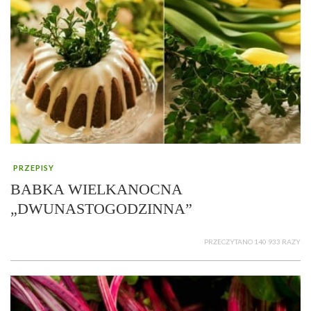
PRZEPISY
BABKA WIELKANOCNA
„DWUNASTOGODZINNA”
PRZECZYTANO 140 933 RAZY