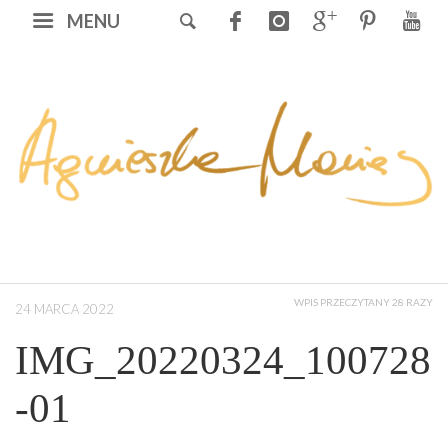
MENU
WPIS PRZECZYTANY 28 RAZY
24 MARCA 2022
IMG_20220324_100728
-01