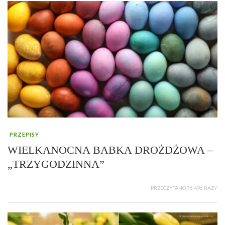
PRZEPISY
WIELKANOCNA BABKA DROŻDŻOWA –
„TRZYGODZINNA”
PRZECZYTANO 76 496 RAZY