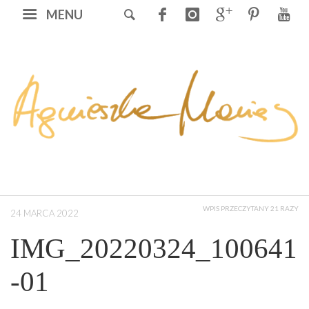
MENU
WPIS PRZECZYTANY 21 RAZY
24 MARCA 2022
IMG_20220324_100641
-01