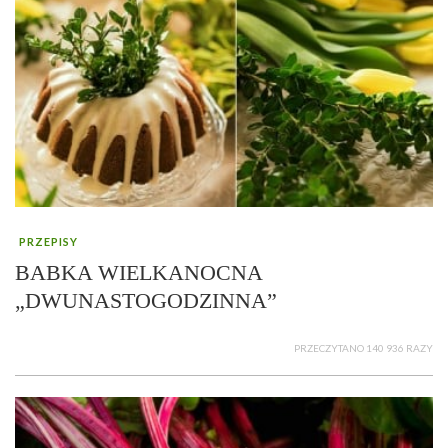
PRZEPISY
BABKA WIELKANOCNA
„DWUNASTOGODZINNA”
PRZECZYTANO 140 936 RAZY