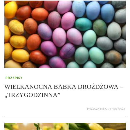
PRZEPISY
WIELKANOCNA BABKA DROŻDŻOWA –
„TRZYGODZINNA”
PRZECZYTANO 76 498 RAZY