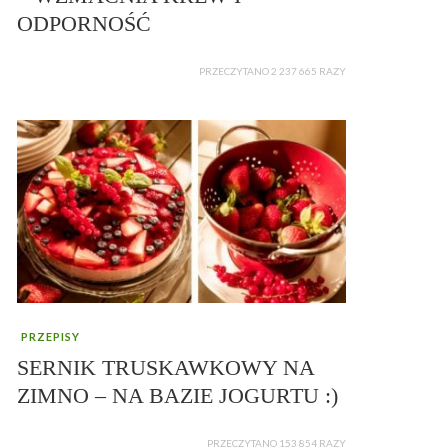
ODPORNOŚĆ
PRZECZYTANO 2 237 665 RAZY
PRZEPISY
SERNIK TRUSKAWKOWY NA
ZIMNO – NA BAZIE JOGURTU :)
PRZECZYTANO 153 854 RAZY