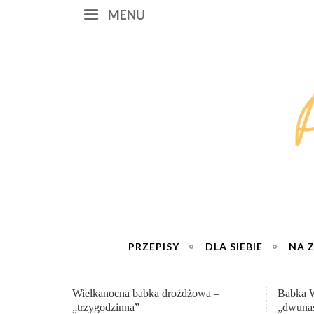
MENU
PRZEPISY
DLA SIEBIE
NA 
Babka Wielkanocna
Genialn
„dwunastogodzinna”
roboty 