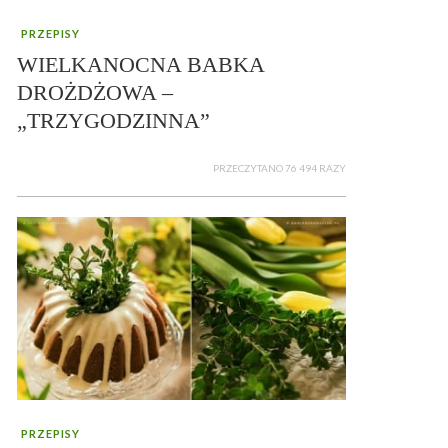
PRZEPISY
WIELKANOCNA BABKA
DROŻDŻOWA –
„TRZYGODZINNA”
PRZECZYTANO 76 494 RAZY
PRZEPISY