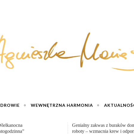
ZDROWIE
WEWNĘTRZNA HARMONIA
AKTUALNOŚ
y zakwas z buraków domowej
„Przemiana” Podróż do siły i wol
– wzmacnia krew i odporność