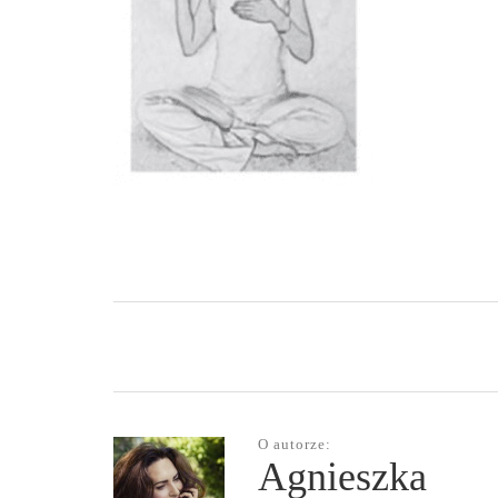
O autorze:
Agnieszka