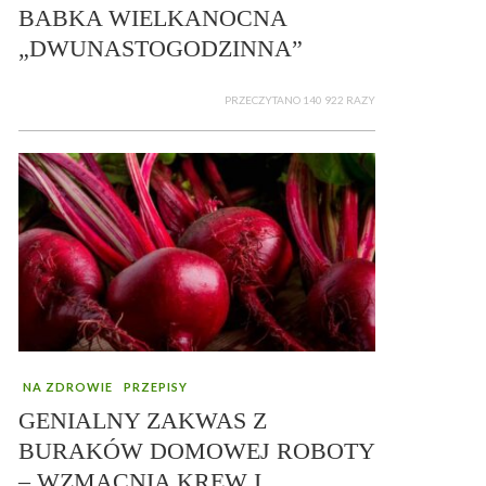
BABKA WIELKANOCNA
„DWUNASTOGODZINNA”
PRZECZYTANO 140 922 RAZY
NA ZDROWIE
PRZEPISY
GENIALNY ZAKWAS Z
BURAKÓW DOMOWEJ ROBOTY
– WZMACNIA KREW I