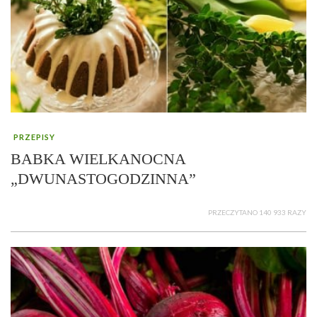
PRZEPISY
BABKA WIELKANOCNA
„DWUNASTOGODZINNA”
PRZECZYTANO 140 933 RAZY