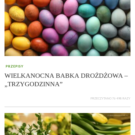
PRZEPISY
WIELKANOCNA BABKA DROŻDŻOWA –
„TRZYGODZINNA”
PRZECZYTANO 76 498 RAZY