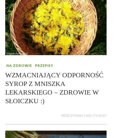
NA ZDROWIE
PRZEPISY
WZMACNIAJĄCY ODPORNOŚĆ
SYROP Z MNISZKA
LEKARSKIEGO – ZDROWIE W
SŁOICZKU :)
PRZECZYTANO 1 005 773 RAZY