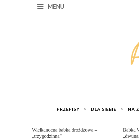
MENU
PRZEPISY
DLA SIEBIE
NA 
Babka Wielkanocna
Genialn
„dwunastogodzinna”
roboty 