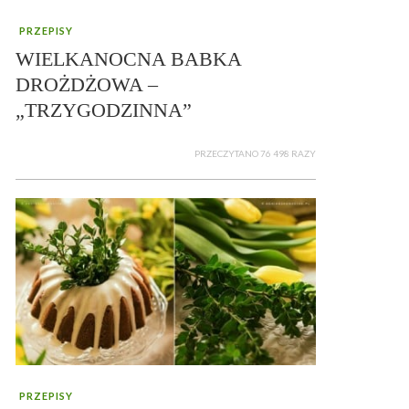
PRZEPISY
WIELKANOCNA BABKA
DROŻDŻOWA –
„TRZYGODZINNA”
PRZECZYTANO 76 498 RAZY
PRZEPISY