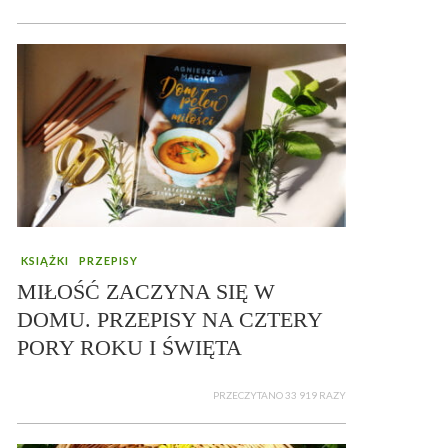
KSIĄŻKI
PRZEPISY
MIŁOŚĆ ZACZYNA SIĘ W
DOMU. PRZEPISY NA CZTERY
PORY ROKU I ŚWIĘTA
PRZECZYTANO 33 919 RAZY