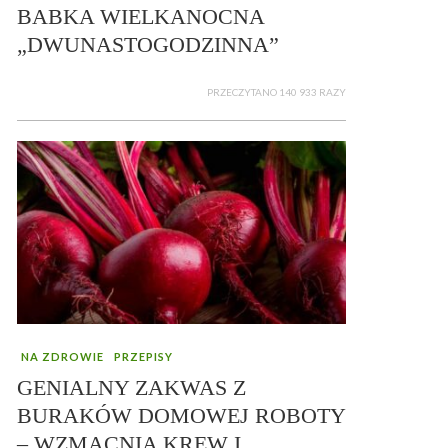
BABKA WIELKANOCNA
„DWUNASTOGODZINNA”
PRZECZYTANO 140 933 RAZY
NA ZDROWIE
PRZEPISY
GENIALNY ZAKWAS Z
BURAKÓW DOMOWEJ ROBOTY
– WZMACNIA KREW I