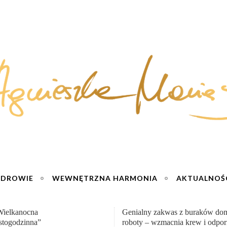
ZDROWIE
WEWNĘTRZNA HARMONIA
AKTUALNOŚ
y zakwas z buraków domowej
„Przemiana” Podróż do siły i wol
– wzmacnia krew i odporność