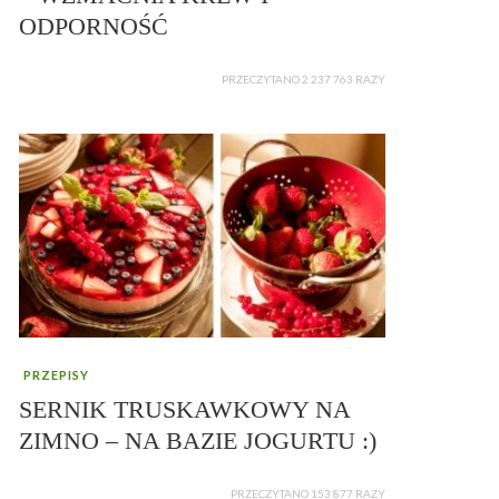
ODPORNOŚĆ
PRZECZYTANO 2 237 763 RAZY
PRZEPISY
SERNIK TRUSKAWKOWY NA
ZIMNO – NA BAZIE JOGURTU :)
PRZECZYTANO 153 877 RAZY