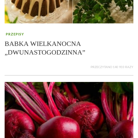
PRZEPISY
BABKA WIELKANOCNA
„DWUNASTOGODZINNA”
PRZECZYTANO 140 933 RAZY