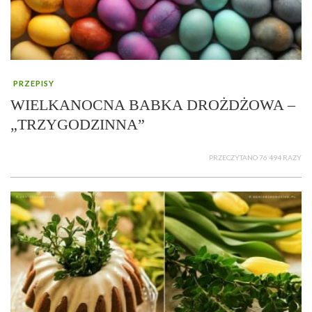
PRZEPISY
WIELKANOCNA BABKA DROŻDŻOWA –
„TRZYGODZINNA”
PRZECZYTANO 76 494 RAZY