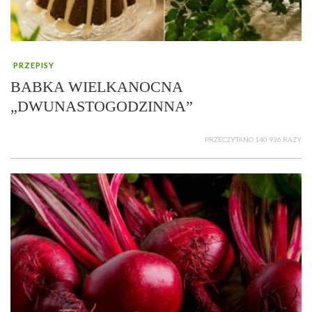
PRZEPISY
BABKA WIELKANOCNA
„DWUNASTOGODZINNA”
PRZECZYTANO 140 936 RAZY