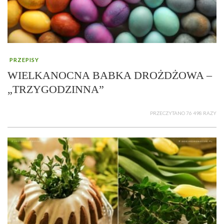
PRZEPISY
WIELKANOCNA BABKA DROŻDŻOWA –
„TRZYGODZINNA”
PRZECZYTANO 76 498 RAZY