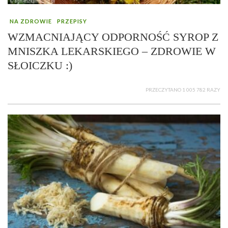
NA ZDROWIE
PRZEPISY
WZMACNIAJĄCY ODPORNOŚĆ SYROP Z
MNISZKA LEKARSKIEGO – ZDROWIE W
SŁOICZKU :)
PRZECZYTANO 1 005 782 RAZY