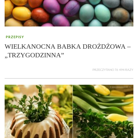
PRZEPISY
WIELKANOCNA BABKA DROŻDŻOWA –
„TRZYGODZINNA”
PRZECZYTANO 76 494 RAZY