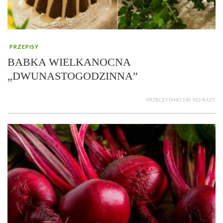
PRZEPISY
BABKA WIELKANOCNA
„DWUNASTOGODZINNA”
PRZECZYTANO 140 922 RAZY