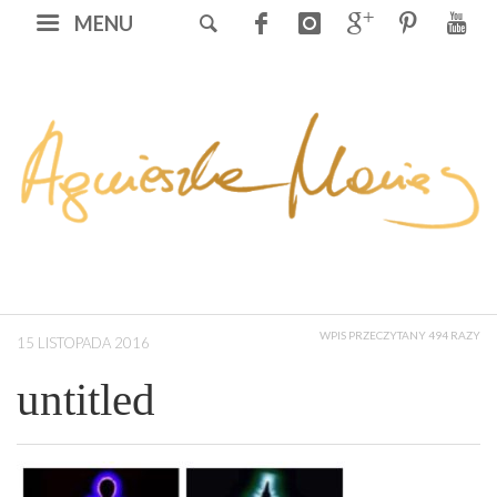
MENU
WPIS PRZECZYTANY 494 RAZY
15 LISTOPADA 2016
untitled