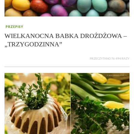
PRZEPISY
WIELKANOCNA BABKA DROŻDŻOWA –
„TRZYGODZINNA”
PRZECZYTANO 76 494 RAZY