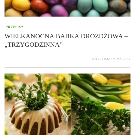
PRZEPISY
WIELKANOCNA BABKA DROŻDŻOWA –
„TRZYGODZINNA”
PRZECZYTANO 76 495 RAZY