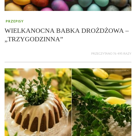
PRZEPISY
WIELKANOCNA BABKA DROŻDŻOWA –
„TRZYGODZINNA”
PRZECZYTANO 76 495 RAZY