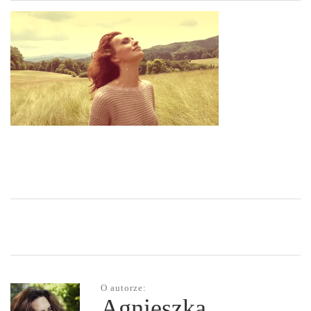
O autorze:
Agnieszka