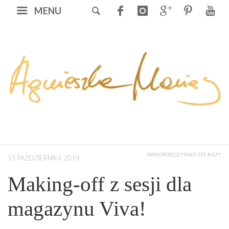
MENU
WPIS PRZECZYTANY 255 RAZY
15 PAŹDZIERNIKA 2014
Making-off z sesji dla
magazynu Viva!