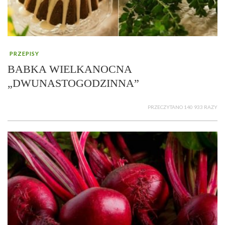
PRZEPISY
BABKA WIELKANOCNA
„DWUNASTOGODZINNA”
PRZECZYTANO 140 933 RAZY