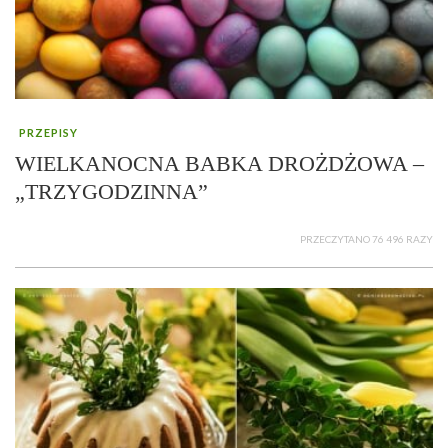
PRZEPISY
WIELKANOCNA BABKA DROŻDŻOWA –
„TRZYGODZINNA”
PRZECZYTANO 76 496 RAZY