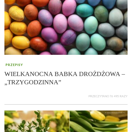
PRZEPISY
WIELKANOCNA BABKA DROŻDŻOWA –
„TRZYGODZINNA”
PRZECZYTANO 76 495 RAZY