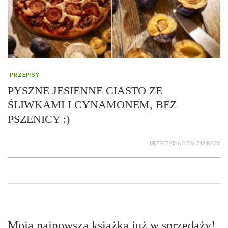
PRZEPISY
PYSZNE JESIENNE CIASTO ZE
ŚLIWKAMI I CYNAMONEM, BEZ
PSZENICY :)
PRZECZYTANO 226 713 RAZY
Moja najnowsza książka już w sprzedaży!