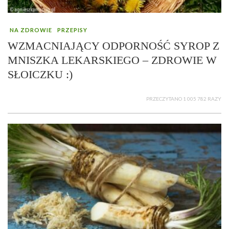
NA ZDROWIE
PRZEPISY
WZMACNIAJĄCY ODPORNOŚĆ SYROP Z
MNISZKA LEKARSKIEGO – ZDROWIE W
SŁOICZKU :)
PRZECZYTANO 1 005 782 RAZY