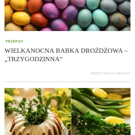
PRZEPISY
WIELKANOCNA BABKA DROŻDŻOWA –
„TRZYGODZINNA”
PRZECZYTANO 76 498 RAZY