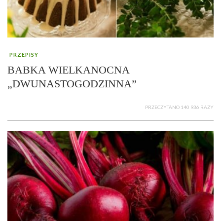
PRZEPISY
BABKA WIELKANOCNA
„DWUNASTOGODZINNA”
PRZECZYTANO 140 936 RAZY