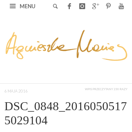
MENU
WPIS PRZECZYTANY 230 RAZY
6 MAJA 2016
DSC_0848_2016050517
5029104