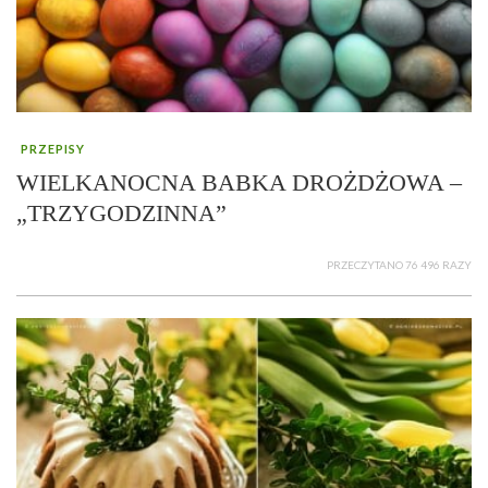
PRZEPISY
WIELKANOCNA BABKA DROŻDŻOWA –
„TRZYGODZINNA”
PRZECZYTANO 76 496 RAZY