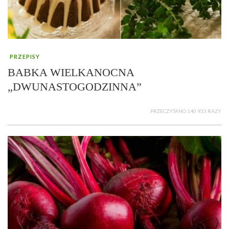
PRZEPISY
BABKA WIELKANOCNA
„DWUNASTOGODZINNA”
PRZECZYTANO 140 933 RAZY