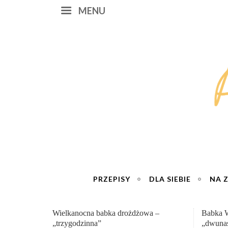
MENU
PRZEPISY
DLA SIEBIE
NA 
Babka Wielkanocna
Genialn
„dwunastogodzinna”
roboty 