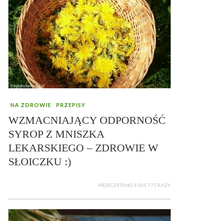
NA ZDROWIE
PRZEPISY
WZMACNIAJĄCY ODPORNOŚĆ
SYROP Z MNISZKA
LEKARSKIEGO – ZDROWIE W
SŁOICZKU :)
PRZECZYTANO 1 005 777 RAZY