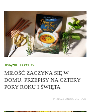
KSIĄŻKI
PRZEPISY
MIŁOŚĆ ZACZYNA SIĘ W
DOMU. PRZEPISY NA CZTERY
PORY ROKU I ŚWIĘTA
PRZECZYTANO 33 919 RAZY