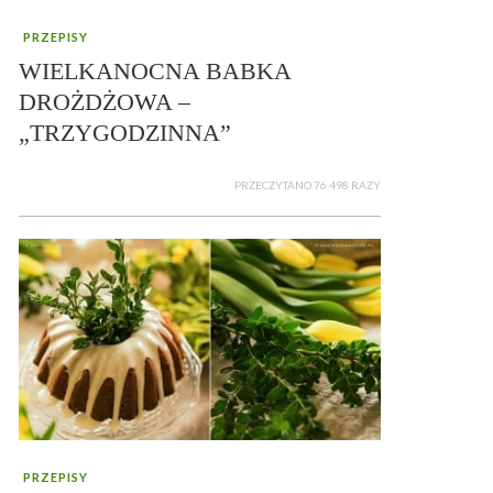
PRZEPISY
WIELKANOCNA BABKA
DROŻDŻOWA –
„TRZYGODZINNA”
PRZECZYTANO 76 498 RAZY
PRZEPISY