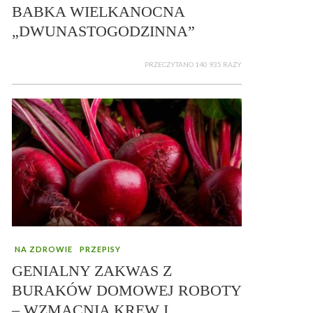
BABKA WIELKANOCNA
„DWUNASTOGODZINNA”
PRZECZYTANO 140 935 RAZY
NA ZDROWIE
PRZEPISY
GENIALNY ZAKWAS Z
BURAKÓW DOMOWEJ ROBOTY
– WZMACNIA KREW I