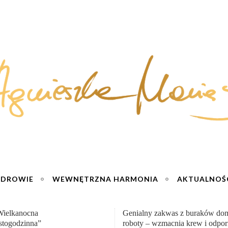
ZDROWIE
WEWNĘTRZNA HARMONIA
AKTUALNOŚ
y zakwas z buraków domowej
„Przemiana” Podróż do siły i wol
– wzmacnia krew i odporność