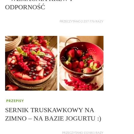
ODPORNOŚĆ
PRZECZYTANO 2 237 776 RAZY
PRZEPISY
SERNIK TRUSKAWKOWY NA
ZIMNO – NA BAZIE JOGURTU :)
PRZECZYTANO 153 881 RAZY