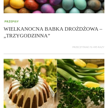
PRZEPISY
WIELKANOCNA BABKA DROŻDŻOWA –
„TRZYGODZINNA”
PRZECZYTANO 76 495 RAZY