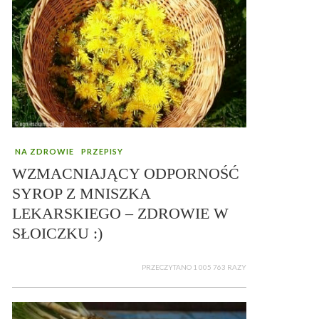
NA ZDROWIE
PRZEPISY
WZMACNIAJĄCY ODPORNOŚĆ
SYROP Z MNISZKA
LEKARSKIEGO – ZDROWIE W
SŁOICZKU :)
PRZECZYTANO 1 005 763 RAZY