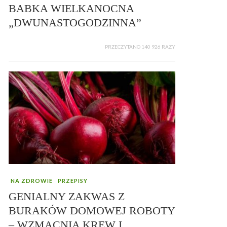
BABKA WIELKANOCNA
„DWUNASTOGODZINNA”
PRZECZYTANO 140 926 RAZY
NA ZDROWIE
PRZEPISY
GENIALNY ZAKWAS Z
BURAKÓW DOMOWEJ ROBOTY
– WZMACNIA KREW I