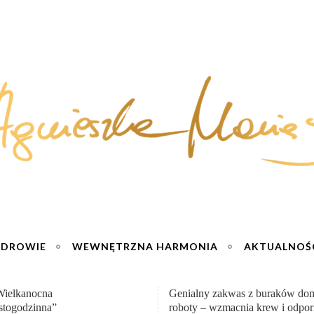
ZDROWIE
WEWNĘTRZNA HARMONIA
AKTUALNOŚ
y zakwas z buraków domowej
„Przemiana” Podróż do siły i wol
– wzmacnia krew i odporność