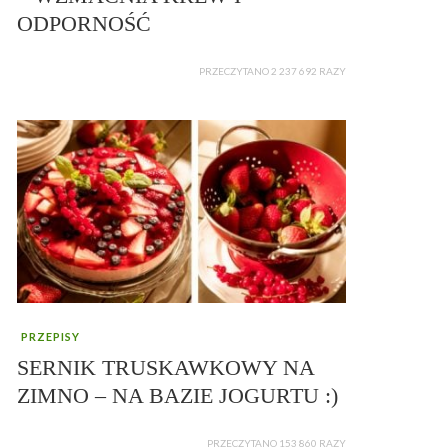
ODPORNOŚĆ
PRZECZYTANO 2 237 692 RAZY
PRZEPISY
SERNIK TRUSKAWKOWY NA
ZIMNO – NA BAZIE JOGURTU :)
PRZECZYTANO 153 860 RAZY