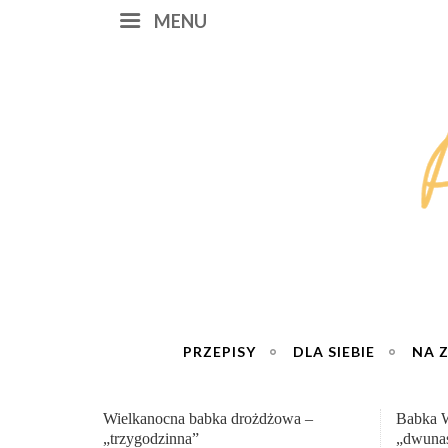
MENU
PRZEPISY
DLA SIEBIE
NA 
Babka Wielkanocna
Genialn
„dwunastogodzinna”
roboty 