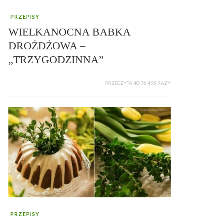
PRZEPISY
WIELKANOCNA BABKA
DROŻDŻOWA –
„TRZYGODZINNA”
PRZECZYTANO 76 495 RAZY
PRZEPISY