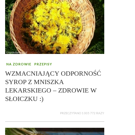
NA ZDROWIE
PRZEPISY
WZMACNIAJĄCY ODPORNOŚĆ
SYROP Z MNISZKA
LEKARSKIEGO – ZDROWIE W
SŁOICZKU :)
PRZECZYTANO 1 005 772 RAZY