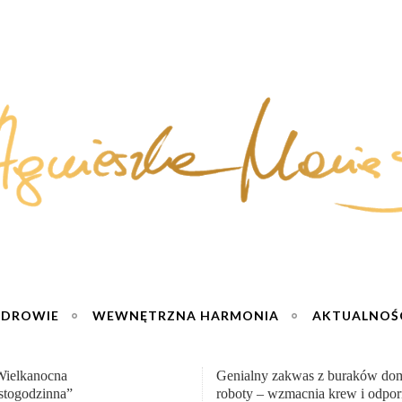
ZDROWIE
WEWNĘTRZNA HARMONIA
AKTUALNOŚ
y zakwas z buraków domowej
„Przemiana” Podróż do siły i wol
– wzmacnia krew i odporność