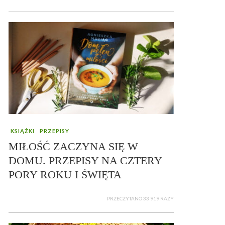
KSIĄŻKI
PRZEPISY
MIŁOŚĆ ZACZYNA SIĘ W
DOMU. PRZEPISY NA CZTERY
PORY ROKU I ŚWIĘTA
PRZECZYTANO 33 919 RAZY