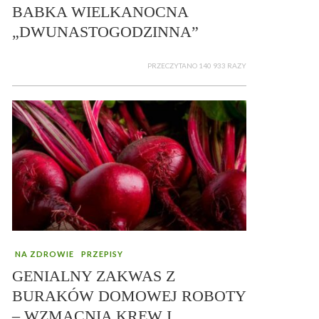
BABKA WIELKANOCNA
„DWUNASTOGODZINNA”
PRZECZYTANO 140 933 RAZY
NA ZDROWIE
PRZEPISY
GENIALNY ZAKWAS Z
BURAKÓW DOMOWEJ ROBOTY
– WZMACNIA KREW I