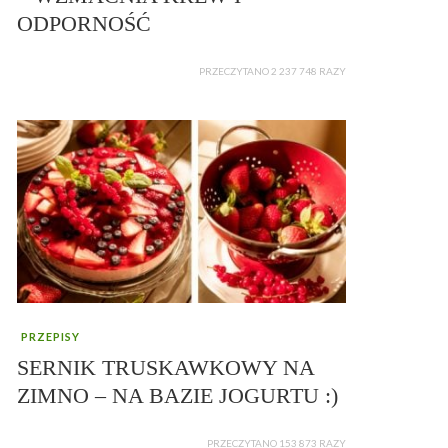
ODPORNOŚĆ
PRZECZYTANO 2 237 748 RAZY
PRZEPISY
SERNIK TRUSKAWKOWY NA
ZIMNO – NA BAZIE JOGURTU :)
PRZECZYTANO 153 873 RAZY