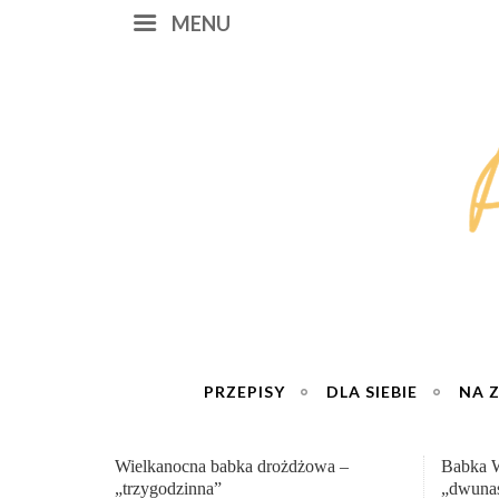
MENU
PRZEPISY
DLA SIEBIE
NA 
Babka Wielkanocna
Genialn
„dwunastogodzinna”
roboty 