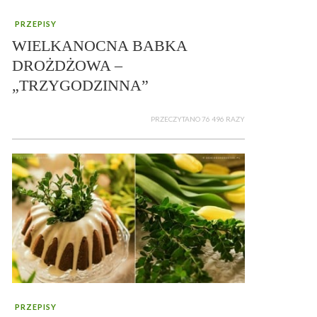
PRZEPISY
WIELKANOCNA BABKA
DROŻDŻOWA –
„TRZYGODZINNA”
PRZECZYTANO 76 496 RAZY
PRZEPISY