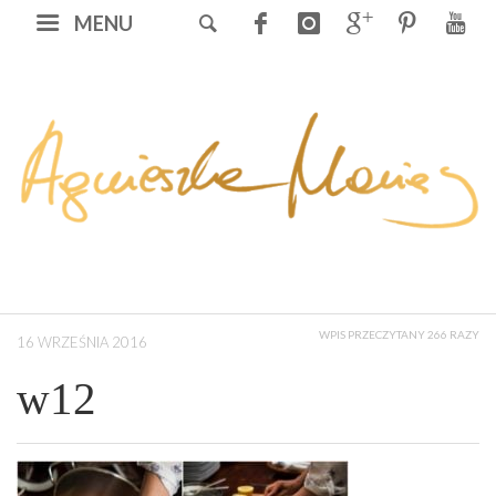
MENU
WPIS PRZECZYTANY 266 RAZY
16 WRZEŚNIA 2016
w12