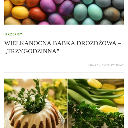
PRZEPISY
WIELKANOCNA BABKA DROŻDŻOWA –
„TRZYGODZINNA”
PRZECZYTANO 76 494 RAZY