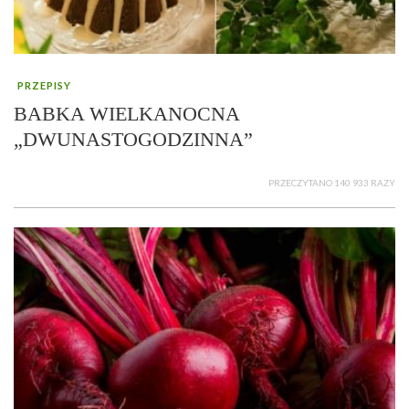
PRZEPISY
BABKA WIELKANOCNA
„DWUNASTOGODZINNA”
PRZECZYTANO 140 933 RAZY