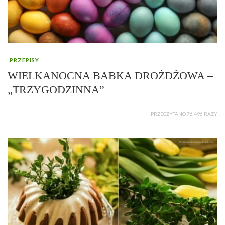
PRZEPISY
WIELKANOCNA BABKA DROŻDŻOWA –
„TRZYGODZINNA”
PRZECZYTANO 76 496 RAZY