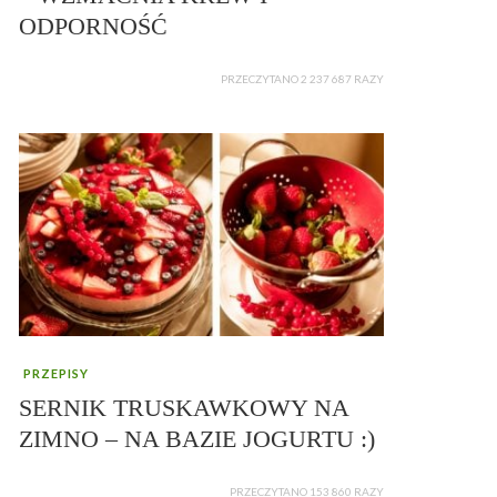
ODPORNOŚĆ
PRZECZYTANO 2 237 687 RAZY
PRZEPISY
SERNIK TRUSKAWKOWY NA
ZIMNO – NA BAZIE JOGURTU :)
PRZECZYTANO 153 860 RAZY