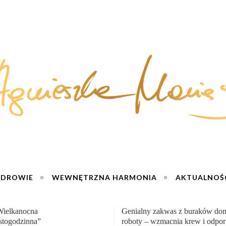
ZDROWIE
WEWNĘTRZNA HARMONIA
AKTUALNOŚ
y zakwas z buraków domowej
„Przemiana” Podróż do siły i wol
– wzmacnia krew i odporność