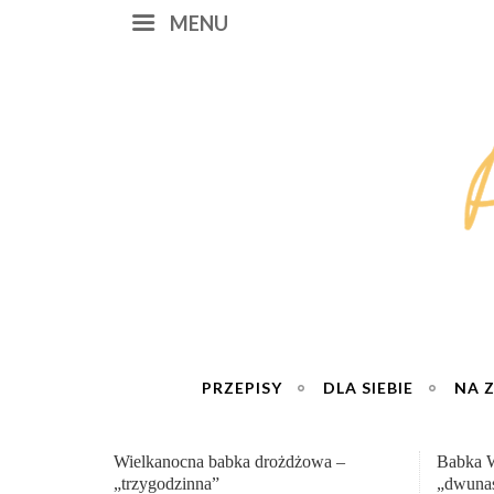
MENU
PRZEPISY
DLA SIEBIE
NA 
Babka Wielkanocna
Genialn
„dwunastogodzinna”
roboty 