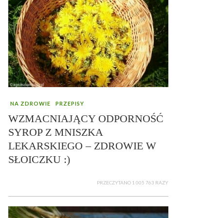
NA ZDROWIE
PRZEPISY
WZMACNIAJĄCY ODPORNOŚĆ
SYROP Z MNISZKA
LEKARSKIEGO – ZDROWIE W
SŁOICZKU :)
PRZECZYTANO 1 005 763 RAZY