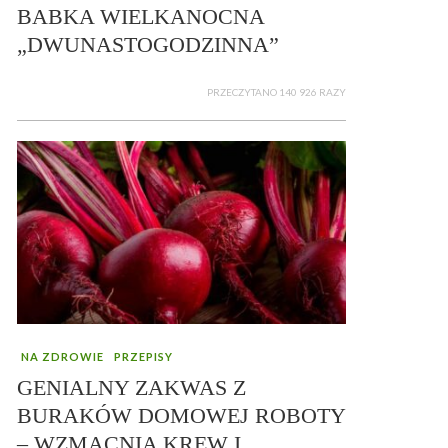
BABKA WIELKANOCNA
„DWUNASTOGODZINNA”
PRZECZYTANO 140 926 RAZY
NA ZDROWIE
PRZEPISY
GENIALNY ZAKWAS Z
BURAKÓW DOMOWEJ ROBOTY
– WZMACNIA KREW I