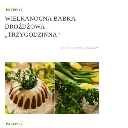
PRZEPISY
WIELKANOCNA BABKA
DROŻDŻOWA –
„TRZYGODZINNA”
PRZECZYTANO 76 494 RAZY
PRZEPISY