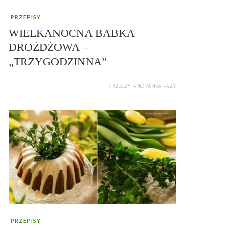
PRZEPISY
WIELKANOCNA BABKA
DROŻDŻOWA –
„TRZYGODZINNA”
PRZECZYTANO 76 496 RAZY
PRZEPISY