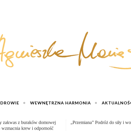
ZDROWIE
WEWNĘTRZNA HARMONIA
AKTUALNOŚ
na” Podróż do siły i wolności :)
Sernik truskawkowy na zimno – 
jogurtu :)