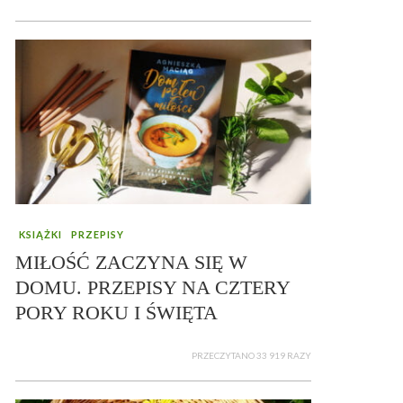
KSIĄŻKI
PRZEPISY
MIŁOŚĆ ZACZYNA SIĘ W
DOMU. PRZEPISY NA CZTERY
PORY ROKU I ŚWIĘTA
PRZECZYTANO 33 919 RAZY