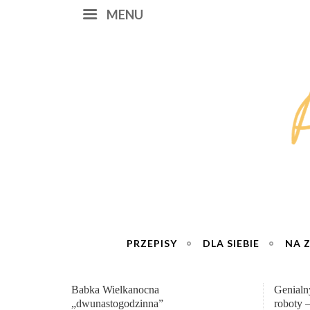
MENU
PRZEPISY
DLA SIEBIE
NA 
Genialny zakwas z buraków domowej
„Przemia
roboty – wzmacnia krew i odporność