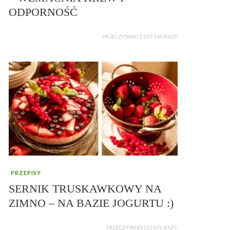
ODPORNOŚĆ
PRZECZYTANO 2 237 742 RAZY
PRZEPISY
SERNIK TRUSKAWKOWY NA
ZIMNO – NA BAZIE JOGURTU :)
PRZECZYTANO 153 872 RAZY