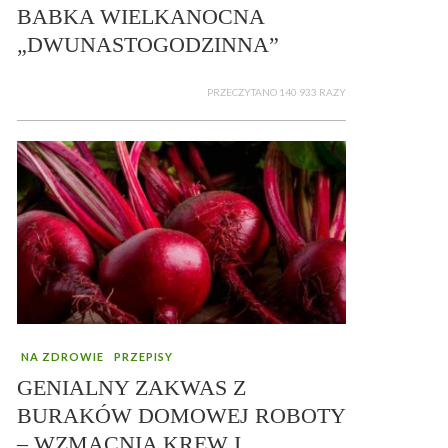
BABKA WIELKANOCNA
„DWUNASTOGODZINNA”
PRZECZYTANO 140 933 RAZY
NA ZDROWIE
PRZEPISY
GENIALNY ZAKWAS Z
BURAKÓW DOMOWEJ ROBOTY
– WZMACNIA KREW I