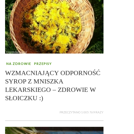
NA ZDROWIE
PRZEPISY
WZMACNIAJĄCY ODPORNOŚĆ
SYROP Z MNISZKA
LEKARSKIEGO – ZDROWIE W
SŁOICZKU :)
PRZECZYTANO 1 005 769 RAZY