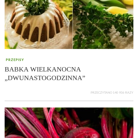
PRZEPISY
BABKA WIELKANOCNA
„DWUNASTOGODZINNA”
PRZECZYTANO 140 936 RAZY