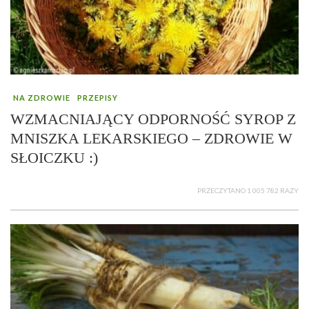
NA ZDROWIE
PRZEPISY
WZMACNIAJĄCY ODPORNOŚĆ SYROP Z
MNISZKA LEKARSKIEGO – ZDROWIE W
SŁOICZKU :)
PRZECZYTANO 1 005 782 RAZY