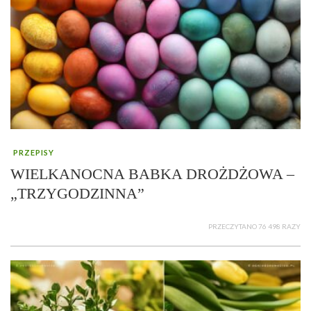
PRZEPISY
WIELKANOCNA BABKA DROŻDŻOWA –
„TRZYGODZINNA”
PRZECZYTANO 76 498 RAZY