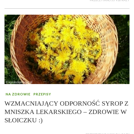
PRZECZYTANO 33 918 RAZY
NA ZDROWIE
PRZEPISY
WZMACNIAJĄCY ODPORNOŚĆ SYROP Z
MNISZKA LEKARSKIEGO – ZDROWIE W
SŁOICZKU :)