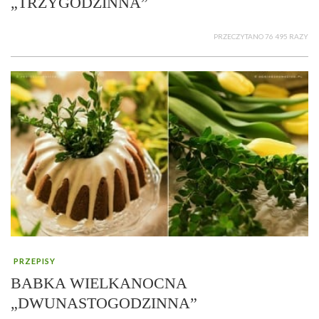
„TRZYGODZINNA”
PRZECZYTANO 76 495 RAZY
PRZEPISY
BABKA WIELKANOCNA
„DWUNASTOGODZINNA”