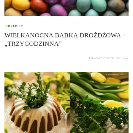
PRZEPISY
WIELKANOCNA BABKA DROŻDŻOWA –
„TRZYGODZINNA”
PRZECZYTANO 76 495 RAZY