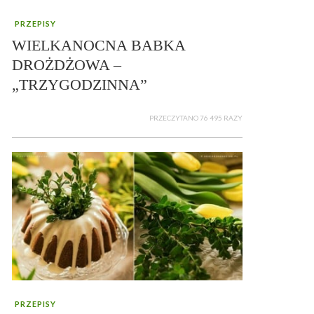
PRZEPISY
WIELKANOCNA BABKA
DROŻDŻOWA –
„TRZYGODZINNA”
PRZECZYTANO 76 495 RAZY
PRZEPISY