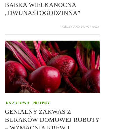
BABKA WIELKANOCNA
„DWUNASTOGODZINNA”
PRZECZYTANO 140 927 RAZY
NA ZDROWIE
PRZEPISY
GENIALNY ZAKWAS Z
BURAKÓW DOMOWEJ ROBOTY
– WZMACNIA KREW I