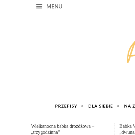
MENU
PRZEPISY
DLA SIEBIE
NA 
Babka Wielkanocna
Genialn
„dwunastogodzinna”
roboty 