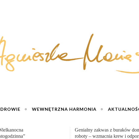
ZDROWIE
WEWNĘTRZNA HARMONIA
AKTUALNOŚ
y zakwas z buraków domowej
„Przemiana” Podróż do siły i wol
– wzmacnia krew i odporność