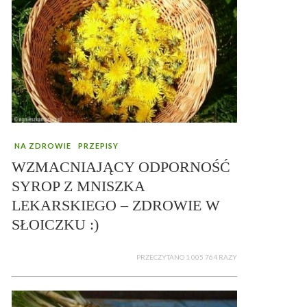
NA ZDROWIE
PRZEPISY
WZMACNIAJĄCY ODPORNOŚĆ
SYROP Z MNISZKA
LEKARSKIEGO – ZDROWIE W
SŁOICZKU :)
PRZECZYTANO 1 005 764 RAZY