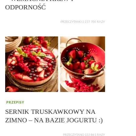
ODPORNOŚĆ
PRZECZYTANO 2 237 700 RAZY
PRZEPISY
SERNIK TRUSKAWKOWY NA
ZIMNO – NA BAZIE JOGURTU :)
PRZECZYTANO 153 861 RAZY