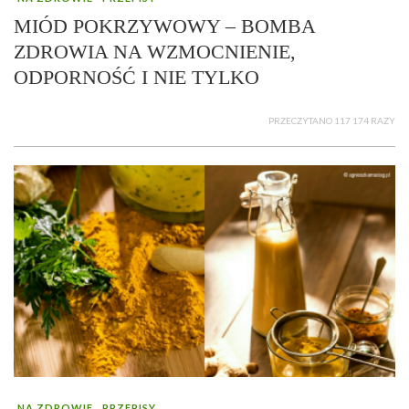
MIÓD POKRZYWOWY – BOMBA
ZDROWIA NA WZMOCNIENIE,
ODPORNOŚĆ I NIE TYLKO
PRZECZYTANO 117 174 RAZY
NA ZDROWIE
PRZEPISY