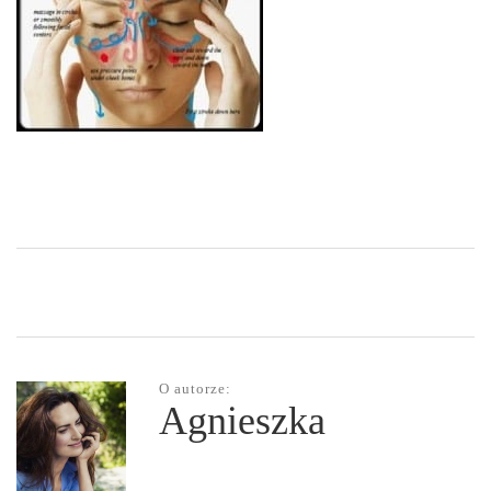
O autorze:
Agnieszka