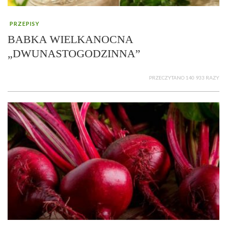
PRZEPISY
BABKA WIELKANOCNA
„DWUNASTOGODZINNA”
PRZECZYTANO 140 933 RAZY