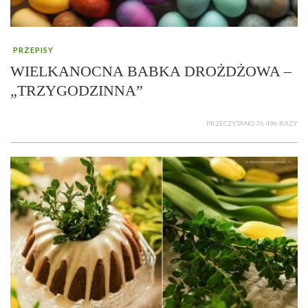
PRZEPISY
WIELKANOCNA BABKA DROŻDŻOWA –
„TRZYGODZINNA”
PRZECZYTANO 76 496 RAZY