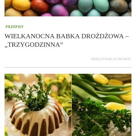
PRZEPISY
WIELKANOCNA BABKA DROŻDŻOWA –
„TRZYGODZINNA”
PRZECZYTANO 76 495 RAZY