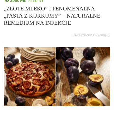
NA ZDROWIE
PRZEPISY
„ZŁOTE MLEKO” I FENOMENALNA
„PASTA Z KURKUMY” – NATURALNE
REMEDIUM NA INFEKCJE
PRZECZYTANO 1 227 640 RAZY