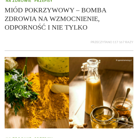
NA ZDROWIE
PRZEPISY
MIÓD POKRZYWOWY – BOMBA
ZDROWIA NA WZMOCNIENIE,
ODPORNOŚĆ I NIE TYLKO
PRZECZYTANO 117 167 RAZY