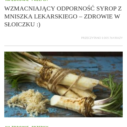
WZMACNIAJĄCY ODPORNOŚĆ SYROP Z
MNISZKA LEKARSKIEGO – ZDROWIE W
SŁOICZKU :)
PRZECZYTANO 1 005 764 RAZY