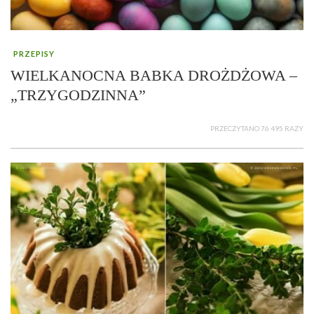
PRZEPISY
WIELKANOCNA BABKA DROŻDŻOWA –
„TRZYGODZINNA”
PRZECZYTANO 76 495 RAZY